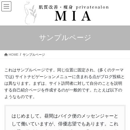
コ
ナ
ン
ビ
テ
ゲ
ン
ー
ツ
シ
へ
ョ
サンプルページ
ス
ン
キ
に
ッ
移
HOME
サンプルページ
プ
動
これはサンプルページです。同じ位置に固定され、(多くのテーマ
では) サイトナビゲーションメニューに含まれる点がブログ投稿と
は異なります。まずは、サイト訪問者に対して自分のことを説明
する自己紹介ページを作成するのが一般的です。たとえば以下の
ようなものです。
はじめまして。昼間はバイク便のメッセンジャーと
して働いていますが、俳優志望でもあります。これ